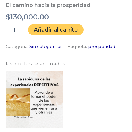
El camino hacia la prosperidad
$
130,000.00
Añadir al carrito
Categoría:
Sin categorizar
Etiqueta:
prosperidad
Productos relacionados